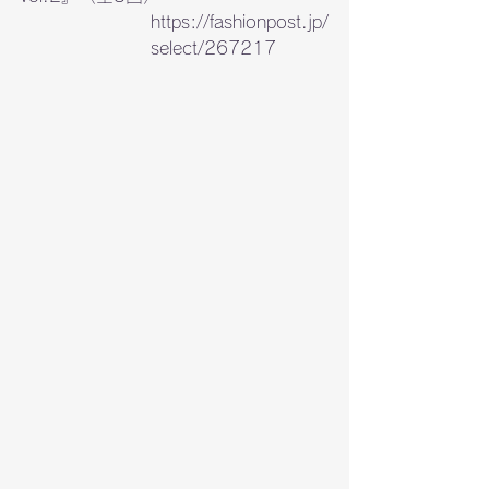
https://fashionpost.jp/
select/267217